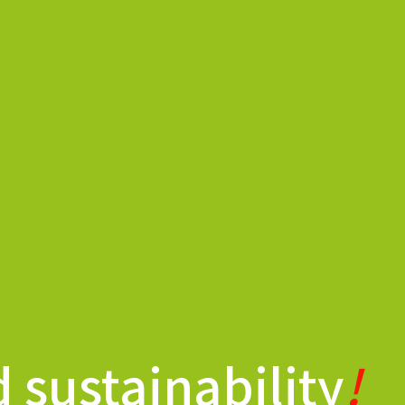
 sustainability
!