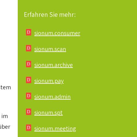
Erfahren Sie mehr:
sionum.consumer
sionum.scan
sionum.archive
sionum.pay
ystem
sionum.admin
sionum.spt
g im
über
sionum.meeting