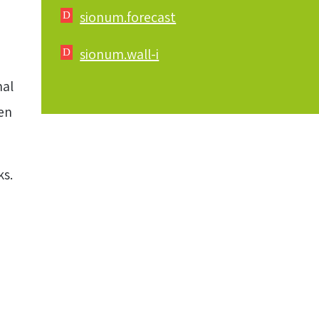
sionum.forecast
sionum.wall-i
mal
en
ks.